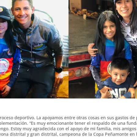
ceso deportivo. La apoyamos entre otras cosas en sus gastos de p
lementación. “Es muy emocionante tener el respaldo de una funda
tengo. Estoy muy agradecida con el apoyo de mi familia, mis amigo
ona distrital y gran distrital, campeona de la Copa Peñamonte en 