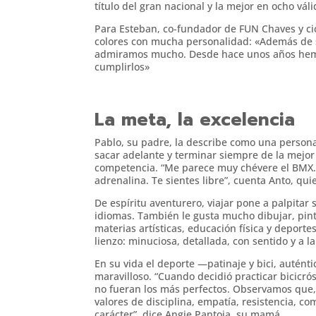
título del gran nacional y la mejor en ocho vá
Para Esteban, co-fundador de FUN Chaves y cic
colores con mucha personalidad: «Además de s
admiramos mucho. Desde hace unos años hemos
cumplirlos»
La meta, la excelencia
Pablo, su padre, la describe como una persona
sacar adelante y terminar siempre de la mejo
competencia. “Me parece muy chévere el BMX. Al
adrenalina. Te sientes libre”, cuenta Anto, qu
De espíritu aventurero, viajar pone a palpita
idiomas. También le gusta mucho dibujar, pinta
materias artísticas, educación física y deport
lienzo: minuciosa, detallada, con sentido y a l
En su vida el deporte —patinaje y bici, autén
maravilloso. “Cuando decidió practicar bicicr
no fueran los más perfectos. Observamos que,
valores de disciplina, empatía, resistencia, c
carácter”, dice Angie Pantoja, su mamá.