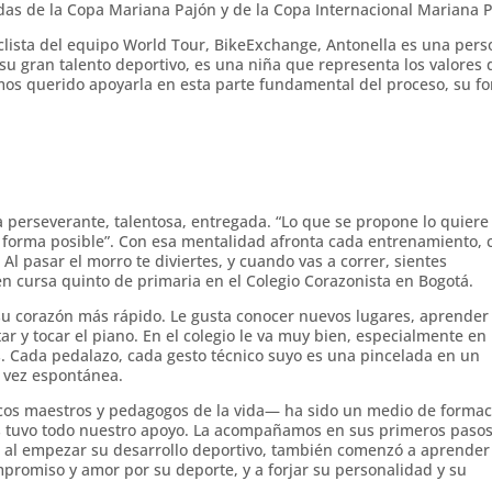
lidas de la Copa Mariana Pajón y de la Copa Internacional Mariana 
lista del equipo World Tour, BikeExchange, Antonella es una pers
u gran talento deportivo, es una niña que representa los valores
 querido apoyarla en esta parte fundamental del proceso, su fo
 perseverante, talentosa, entregada. “Lo que se propone lo quiere
r forma posible”. Con esa mentalidad afronta cada entrenamiento, 
 pasar el morro te diviertes, y cuando vas a correr, sientes
ien cursa quinto de primaria en el Colegio Corazonista en Bogotá.
r su corazón más rápido. Le gusta conocer nuevos lugares, aprender
r y tocar el piano. En el colegio le va muy bien, especialmente en 
es. Cada pedalazo, cada gesto técnico suyo es una pincelada en un
a vez espontánea.
ticos maestros y pedagogos de la vida— ha sido un medio de forma
ós tuvo todo nuestro apoyo. La acompañamos en sus primeros pasos
 al empezar su desarrollo deportivo, también comenzó a aprender
ompromiso y amor por su deporte, y a forjar su personalidad y su