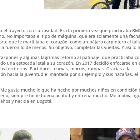
ría el trayecto con curiosidad. Era la primera vez que practicaba BM
eno. No importaba el tipo de máquina, que era solamente una fach
rte que le martillaba el corazón, como un pájaro carpintero al tall
ia fueron lo de menos. Su objetivo, completar las vueltas. Y así lo h
raspones y algunas lágrimas retornó al patinaje, que practicaba c
ado una estocada letal a su corazón. En 2017 decidió enfocarse en 
s territorios. Partidores, curvas, morros, rampas. Gracias a la
ón hacia la juventud e imantada por su ejemplo y sus hazañas, el
. Me gusta mucho lo que ha hecho por muchos niños en condición 
eno, siempre tiene buena actitud y entrena mucho. Me motiva, ig
 años y nacida en Bogotá.