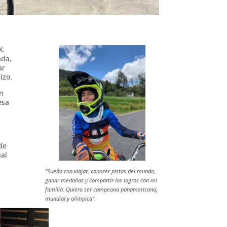
X.
ada,
ar
izo.
on
esa
de
ual
“Sueño con viajar, conocer pistas del mundo,
ganar medallas y compartir los logros con mi
familia. Quiero ser campeona panamericana,
mundial y olímpica”.