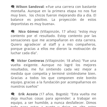
🗨️ Wilson Sandoval: «
Fue una carrera con bastante
montaña. Aunque en la primera etapa no nos fue
muy bien, los chicos fueron mejorando día a día. El
balance es positivo. La proyección de estos
deportistas es muy buena».
🗨️
Nico Gómez
(Villapinzón, 17 años): “estoy muy
contento por el resultado. Estoy contento por las
sensaciones que me acompañaron en esta carrera.
Quiero agradecer al staff y a mis compañeros,
porque gracias a ellos me dieron la motivación de
luchar cada día”.
🗨️
Víctor Contreras
(Villapinzón; 18 años): “Fue una
vuelta exigente. Aunque no logré los mejores
resultados, me fui sintiendo cada vez mejor a
medida que competía y terminé sintiéndome bien.
Gracias a todos los que componen este bonito
equipo, gracias a la fundación por acompañarnos en
nuestros sueños”
🗨️
Erik Acosta
(17 años, Bogotá): “Esta vuelta me
deja muchas cosas para aprender: a trabajar en
equipo, a ser humilde, a nunca desfallecer. Dimos
todo para estar a punto y dejar en alto estos